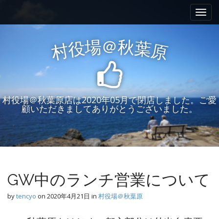
M
S
k
a
i
i
p
n
＠
場
秋
役
葉
村
原
t
m
o
e
c
n
o
n
u
村役場＠秋葉原店は2020年05月で閉店しました。ご愛
t
顧いただきましてありがとうございました。
e
n
t
GW中のランチ営業について
by
tencyo
on
2020年4月21日
in
村役場＠秋葉原