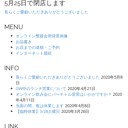
5月25日で閉店します
ー
長らくご愛顧いただきありがとうございました
シ
ョ
MENU
ン
オンライン懇親会用背景画像
お品書き
お店までの道順・ご予約
インターネット接続
INFO
長らくご愛顧いただきありがとうございました
2020年5月8
日
GW中のランチ営業について
2020年4月21日
オンライン飲み会にバーチャル背景はいかがですか？
2020
年4月11日
当面の間、夜は休業します
2020年4月8日
【臨時休業】3/28土曜日
2020年3月26日
LINK